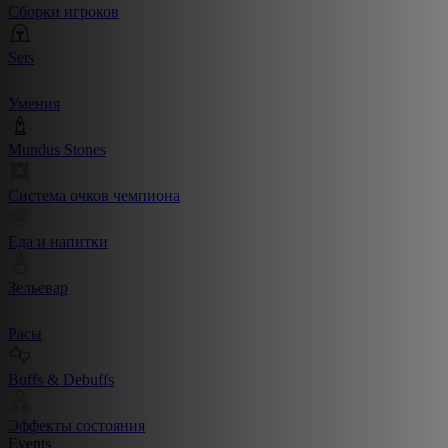
Сборки игроков
Sets
Умения
Mundus Stones
Система очков чемпиона
Еда и напитки
Зельевар
Расы
Buffs & Debuffs
Эффекты состояния
Events