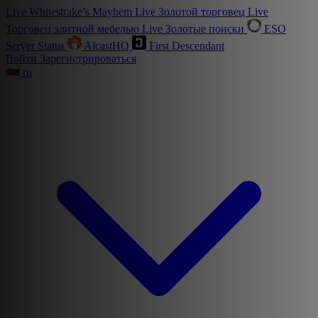
Live
Whitestrake’s Mayhem
Live
Золотой торговец
Live
Торговец элитной мебелью
Live
Золотые поиски
ESO
Server Status
AlcastHQ
First Descendant
Войти
Зарегистрироваться
ru