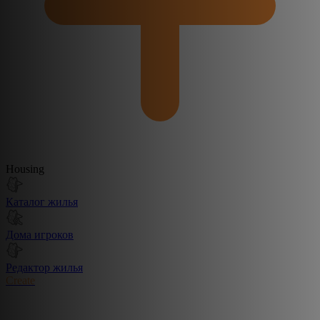
Housing
Каталог жилья
Дома игроков
Редактор жилья
Create