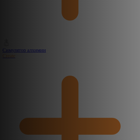
Симулятор алхимии
Create