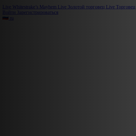
Live
Whitestrake’s Mayhem
Live
Золотой торговец
Live
Торговец
Войти
Зарегистрироваться
ru