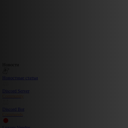
Новости
Новостные статьи
Discord Server
Community
Discord Bot
Commands
Luxury Vendor