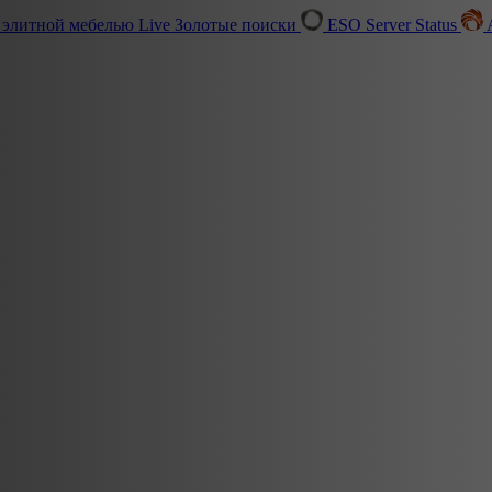
 элитной мебелью
Live
Золотые поиски
ESO Server Status