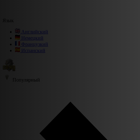
Язык
Английский
Немецкий
Французкий
Испанский
Популярный