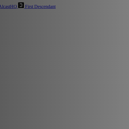
AlcastHQ
First Descendant