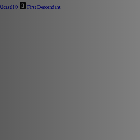
AlcastHQ
First Descendant