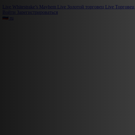
Live
Whitestrake’s Mayhem
Live
Золотой торговец
Live
Торговец
Войти
Зарегистрироваться
ru