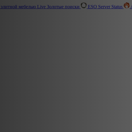
 элитной мебелью
Live
Золотые поиски
ESO Server Status