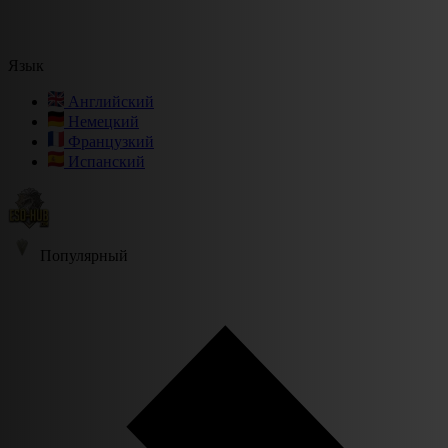
Язык
Английский
Немецкий
Французкий
Испанский
Популярный