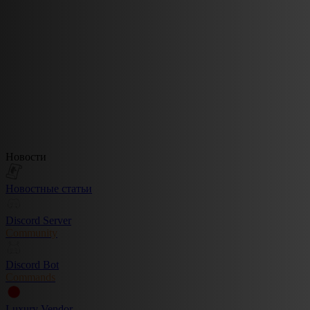
Новости
Новостные статьи
Discord Server
Community
Discord Bot
Commands
Luxury Vendor