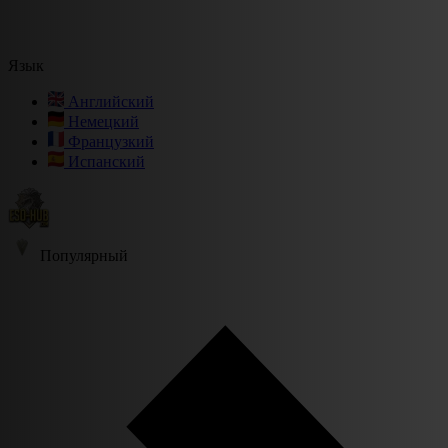
Язык
Английский
Немецкий
Французкий
Испанский
Популярный