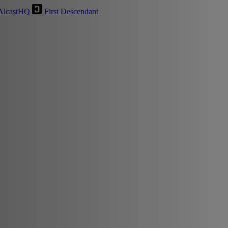
AlcastHQ
First Descendant