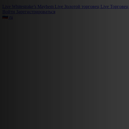
Live
Whitestrake’s Mayhem
Live
Золотой торговец
Live
Торговец
Войти
Зарегистрироваться
ru