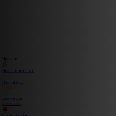
Новости
Новостные статьи
Discord Server
Community
Discord Bot
Commands
Luxury Vendor