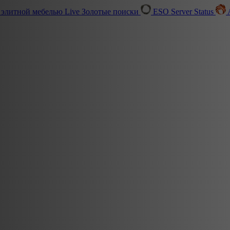
 элитной мебелью
Live
Золотые поиски
ESO Server Status