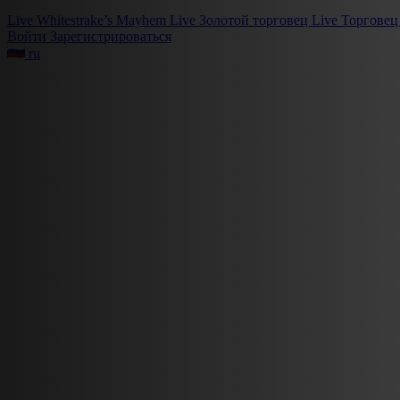
Live
Whitestrake’s Mayhem
Live
Золотой торговец
Live
Торговец
Войти
Зарегистрироваться
ru