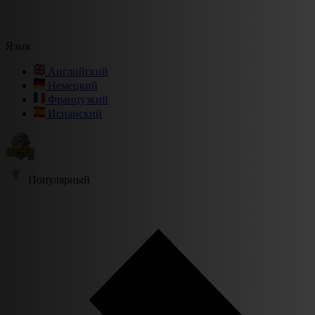
Язык
Английский
Немецкий
Французкий
Испанский
Популярный