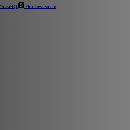
AlcastHQ
First Descendant