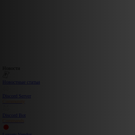
Новости
Новостные статьи
Discord Server
Community
Discord Bot
Commands
Luxury Vendor