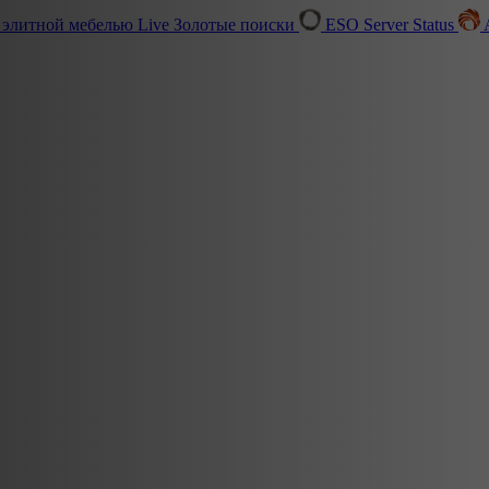
 элитной мебелью
Live
Золотые поиски
ESO Server Status