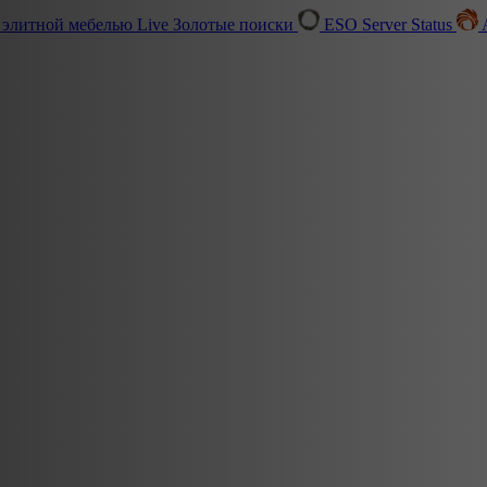
 элитной мебелью
Live
Золотые поиски
ESO Server Status