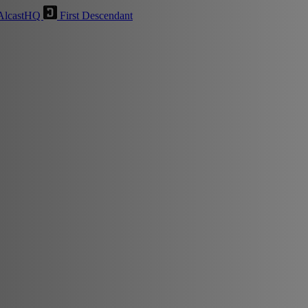
AlcastHQ
First Descendant