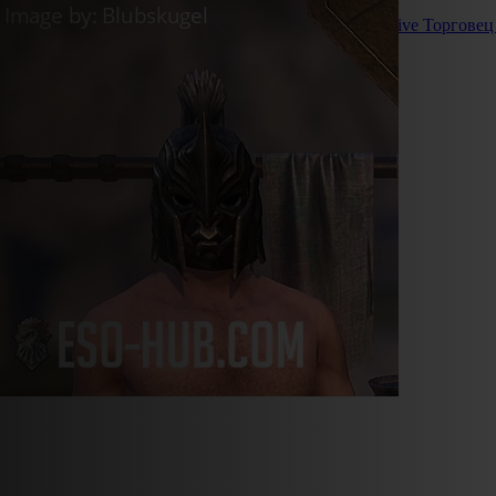
Live
Whitestrake’s Mayhem
Live
Золотой торговец
Live
Торговец
Войти
Зарегистрироваться
ru