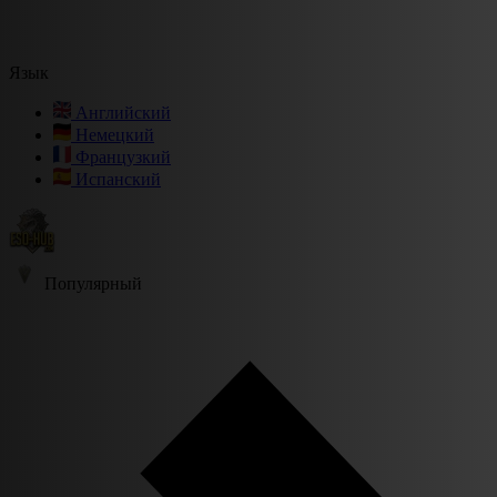
Язык
Английский
Немецкий
Французкий
Испанский
Популярный