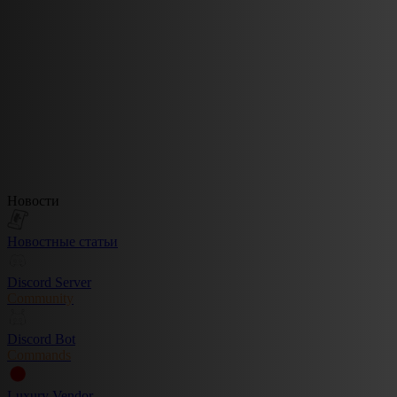
Новости
Новостные статьи
Discord Server
Community
Discord Bot
Commands
Luxury Vendor