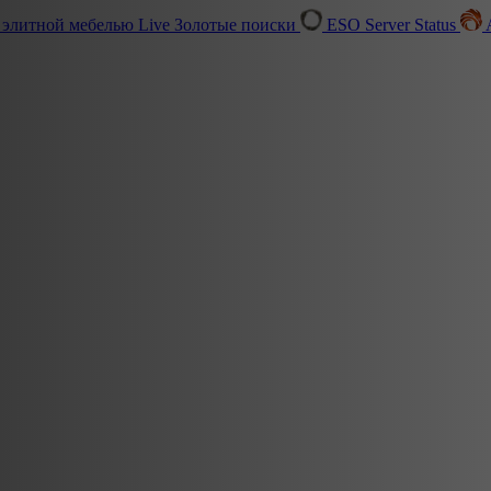
 элитной мебелью
Live
Золотые поиски
ESO Server Status