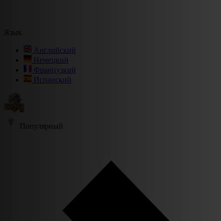
Язык
Английский
Немецкий
Французкий
Испанский
Популярный