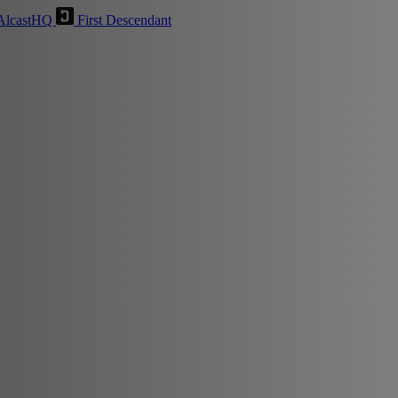
AlcastHQ
First Descendant