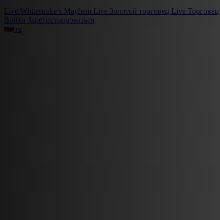
Live
Whitestrake’s Mayhem
Live
Золотой торговец
Live
Торговец
Войти
Зарегистрироваться
ru