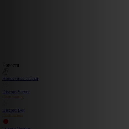
Новости
Новостные статьи
Discord Server
Community
Discord Bot
Commands
Luxury Vendor