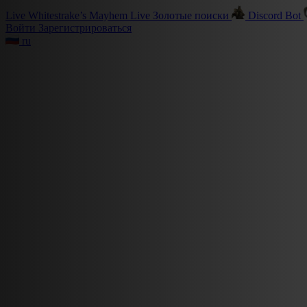
Live
Whitestrake’s Mayhem
Live
Золотые поиски
Discord Bot
Войти
Зарегистрироваться
ru