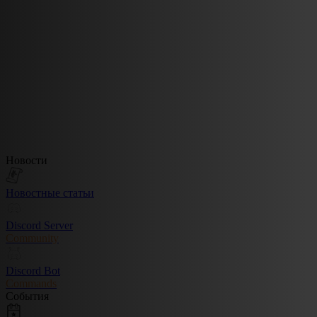
Новости
Новостные статьи
Discord Server
Community
Discord Bot
Commands
События