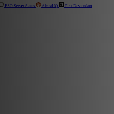
ESO Server Status
AlcastHQ
First Descendant