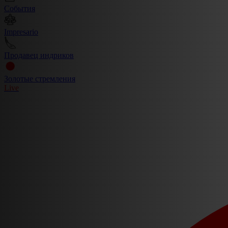
События
Impresario
Продавец индриков
Золотые стремления
Live