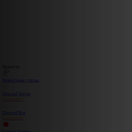
Новости
Новостные статьи
Discord Server
Community
Discord Bot
Commands
Luxury Vendor