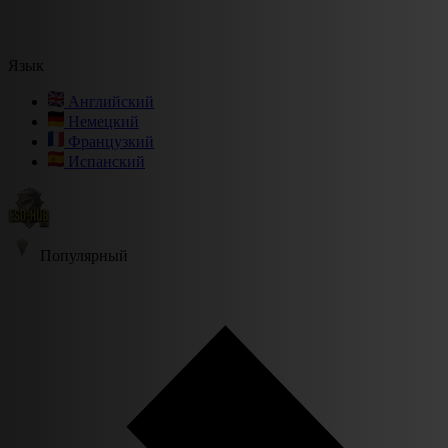
Язык
Английский
Немецкий
Французкий
Испанский
Популярный