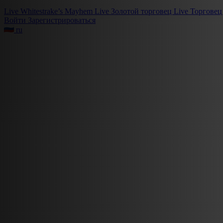
Live
Whitestrake’s Mayhem
Live
Золотой торговец
Live
Торговец
Войти
Зарегистрироваться
ru