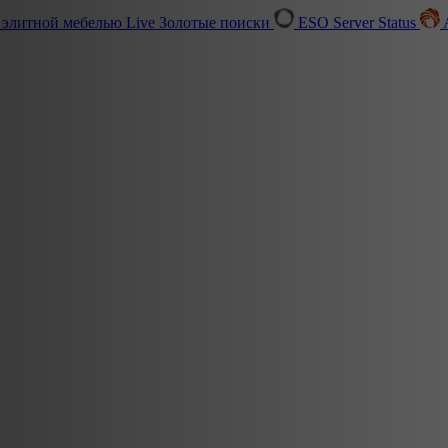
 элитной мебелью
Live
Золотые поиски
ESO Server Status