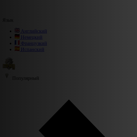
Язык
Английский
Немецкий
Французкий
Испанский
Популярный