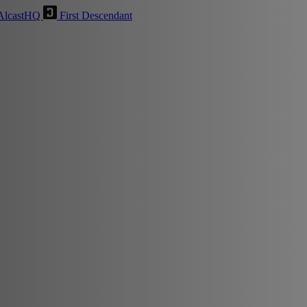
AlcastHQ
First Descendant