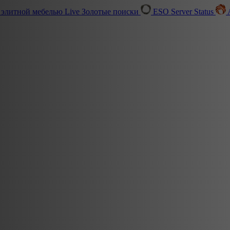
 элитной мебелью
Live
Золотые поиски
ESO Server Status