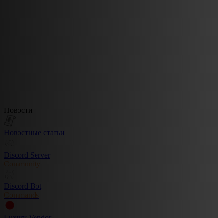
Новости
Новостные статьи
Discord Server
Community
Discord Bot
Commands
Luxury Vendor