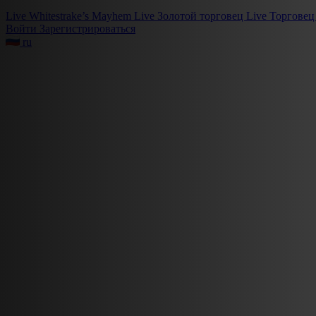
Live
Whitestrake’s Mayhem
Live
Золотой торговец
Live
Торговец
Войти
Зарегистрироваться
ru